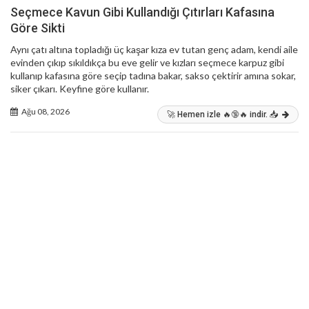
Seçmece Kavun Gibi Kullandığı Çıtırları Kafasına
Göre Sikti
Aynı çatı altına topladığı üç kaşar kıza ev tutan genç adam, kendi aile
evinden çıkıp sıkıldıkça bu eve gelir ve kızları seçmece karpuz gibi
kullanıp kafasına göre seçip tadına bakar, sakso çektirir amına sokar,
siker çıkarı. Keyfine göre kullanır.
Ağu 08, 2026
🚀 Hemen izle 🔥🔞🔥 indir. 📥