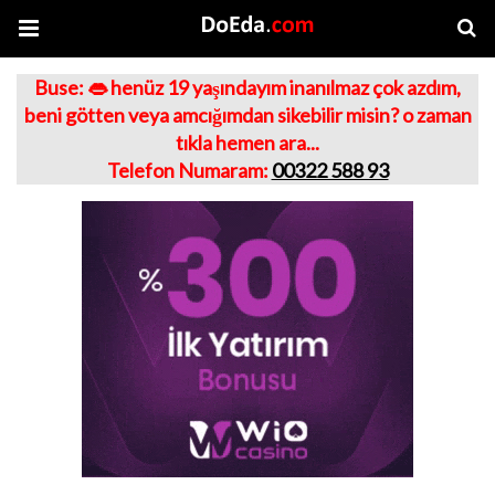
Buse: 👄 henüz 19 yaşındayım inanılmaz çok azdım,
beni götten veya amcığımdan sikebilir misin? o zaman
tıkla hemen ara...
Telefon Numaram:
00322 588 93