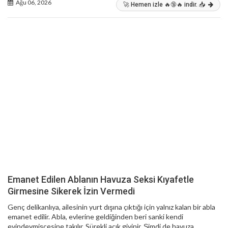
Ağu 06, 2026
🚀 Hemen izle 🔥🔞🔥 indir. 📥
Emanet Edilen Ablanın Havuza Seksi Kıyafetle
Girmesine Sikerek İzin Vermedi
Genç delikanlıya, ailesinin yurt dışına çıktığı için yalnız kalan bir abla
emanet edilir. Abla, evlerine geldiğinden beri sanki kendi
evindeymişçesine takılır. Sürekli açık giyinir. Şimdi de havuza