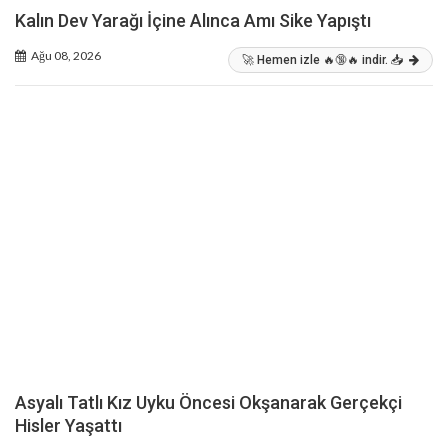
Kalın Dev Yarağı İçine Alınca Amı Sike Yapıştı
Ağu 08, 2026
🚀 Hemen izle 🔥🔞🔥 indir. 📥
Asyalı Tatlı Kız Uyku Öncesi Okşanarak Gerçekçi
Hisler Yaşattı