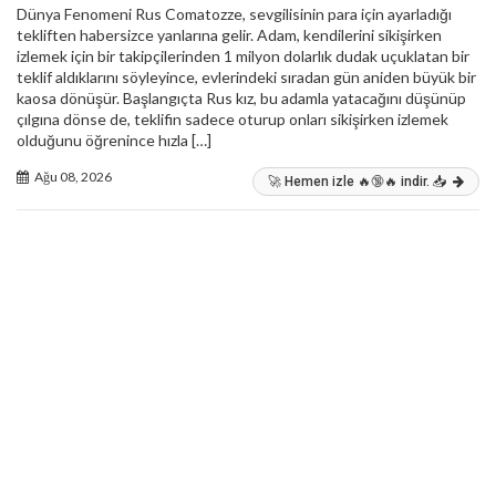
Dünya Fenomeni Rus Comatozze, sevgilisinin para için ayarladığı
tekliften habersizce yanlarına gelir. Adam, kendilerini sikişirken
izlemek için bir takipçilerinden 1 milyon dolarlık dudak uçuklatan bir
teklif aldıklarını söyleyince, evlerindeki sıradan gün aniden büyük bir
kaosa dönüşür. Başlangıçta Rus kız, bu adamla yatacağını düşünüp
çılgına dönse de, teklifin sadece oturup onları sikişirken izlemek
olduğunu öğrenince hızla […]
Ağu 08, 2026
🚀 Hemen izle 🔥🔞🔥 indir. 📥