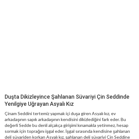
Duşta Dikizleyince Şahlanan Süvariyi Çin Seddinde
Yenilgiye Uğrayan Asyalı Kız
Çinam Seddini tertemiz yapmak içi duşa giren Asyalı kız, ev
arkadaşının sapık arkadaşının kendisini dikizlediğini fark eder. Bu
değerli Sedde bu denli alçakça girişimi kınamakla yetinmez, hesap
sormak için toprağını işgal eder. İşgal sırasında kendisine şahlanan
deli süvariden korkan Asyalı kız, şahlanan deli süvariyi Çin Seddine