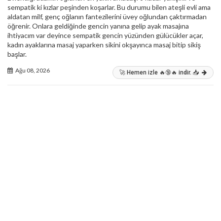
sempatik ki kızlar peşinden koşarlar. Bu durumu bilen ateşli evli ama
aldatan milf, genç oğlanın fantezilerini üvey oğlundan çaktırmadan
öğrenir. Onlara geldiğinde gencin yanına gelip ayak masajına
ihtiyacım var deyince sempatik gencin yüzünden gülücükler açar,
kadın ayaklarına masaj yaparken sikini okşayınca masaj bitip sikiş
başlar.
Ağu 08, 2026
🚀 Hemen izle 🔥🔞🔥 indir. 📥