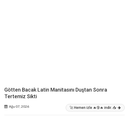
Götten Bacak Latin Manitasını Duştan Sonra
Tertemiz Sikti
Ağu 07, 2026
🚀 Hemen izle 🔥🔞🔥 indir. 📥