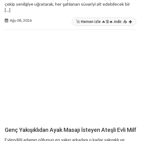
çekip yenilgiye uğratarak, her şahlanan süvariyi alt edebilecek bir
[…]
Ağu 08, 2026
🚀 Hemen izle 🔥🔞🔥 indir. 📥
Genç Yakışıklıdan Ayak Masajı İsteyen Ateşli Evli Milf
Evlendiği adamın oğlunun en yakın arkadaşı o kadar yakışıklı ve