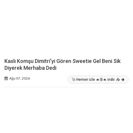
Kaslı Komşu Dimitri’yi Gören Sweetie Gel Beni Sik
Diyerek Merhaba Dedi
Ağu 07, 2026
🚀 Hemen izle 🔥🔞🔥 indir. 📥